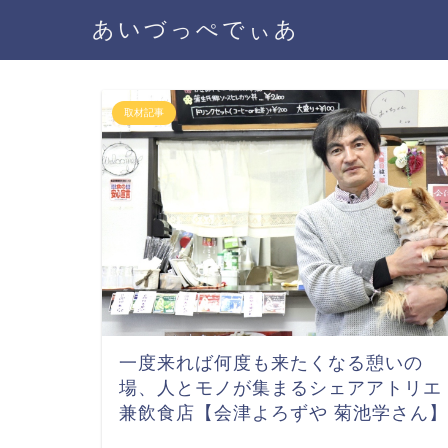
あいづっぺでぃあ
取材記事
一度来れば何度も来たくなる憩いの
場、人とモノが集まるシェアアトリエ
兼飲食店【会津よろずや 菊池学さん】