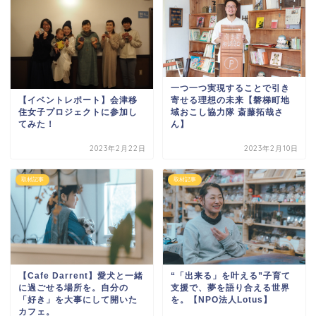
一つ一つ実現することで引き
【イベントレポート】会津移
寄せる理想の未来【磐梯町地
住女子プロジェクトに参加し
域おこし協力隊 斎藤拓哉さ
てみた！
ん】
2023年2月22日
2023年2月10日
取材記事
取材記事
【Cafe Darrent】愛犬と一緒
“「出来る」を叶える”子育て
に過ごせる場所を。自分の
支援で、夢を語り合える世界
「好き」を大事にして開いた
を。【NPO法人Lotus】
カフェ。