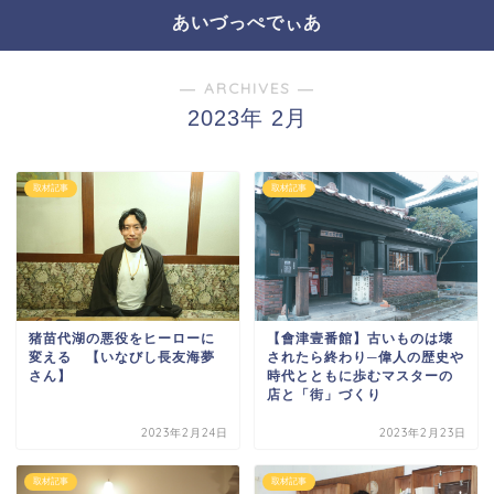
あいづっぺでぃあ
― ARCHIVES ―
2023年 2月
取材記事
取材記事
【會津壹番館】古いものは壊
猪苗代湖の悪役をヒーローに
されたら終わり─偉人の歴史や
変える 【いなびし長友海夢
時代とともに歩むマスターの
さん】
店と「街」づくり
2023年2月24日
2023年2月23日
取材記事
取材記事