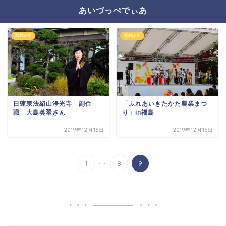
あいづっぺでぃあ
取材記事
取材記事
「ふれあいきたかた農業まつ
日蓮宗法紹山浄光寺 副住
り」in福島
職 大島英翠さん
2019年12月16日
2019年12月16日
...
1
8
9