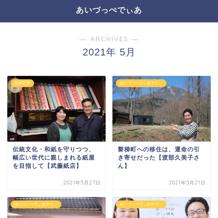
あいづっぺでぃあ
― ARCHIVES ―
2021年 5月
取材記事
あいづっぺでぃあサロン
伝統文化・和紙を守りつつ、
磐梯町への移住は、運命の引
幅広い世代に親しまれる紙屋
き寄せだった【渡部久美子さ
を目指して【武藤紙店】
ん】
2021年5月27日
2021年5月21日
あいづっぺでぃあサロン
あいづっぺでぃあサロン