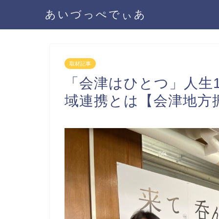
あいづっぺでぃあ
取材記事
「会津はひとつ」人生1
域連携とは【会津地方