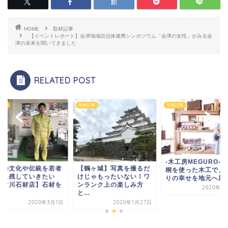
HOME
取材記事
【イベントレポート】会津地域自治体連携シンポジウム「会津の女性」がみる会
津の未来を聞いてきました
RELATED POST
記事
取材記事
取材記事
-木工房MEGURO-
域の文化や伝統を若者
【鶴ヶ城】写真を撮るだ
桐を使った木工で、
伝え残していきたい
けじゃもったいない！ワ
りの幸せを地元へ届..
㈱古川石材店】石材を
ンランク上の楽しみ方
2020年1
.
と...
2020年3月1日
2020年1月27日