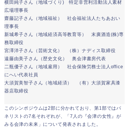
横田純子さん（地域づくり) 特定非営利活動法人素材
広場理事長
齋藤記子さん（地域福祉） 社会福祉法人たちあおい
理事長
新城希子さん（地域経済高等教育等） 末廣酒造(株)専
務取締役
宮澤洋子さん（芸術文化） （株）ナディス取締役
遠藤由美子さん（歴史文化） 奥会津書房代表
二瓶優子さん（地域雇用） 社会保険労務士法人office
にへい代表社員
大須賀美智子さん（地域経済） （有）大須賀家具漆
器店取締役
このシンポジウムは2部に分かれており、第1部ではパ
ネリストの7名それぞれが、「7人の『会津の女性』が
みる会津の未来」について発表されました。