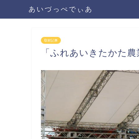
あいづっぺでぃあ
取材記事
「ふれあいきたかた農業