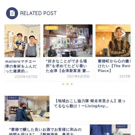
RELATED POST
記事
取材記事
取材記事
“好きなことができる場
磐梯町から心の癒し
・matiereマチエー
所”を求めてたどり着い
けたい【The Retrea
】会津の食材をふんだ
た会津【会津新富座 齋...
Place】
使った健康的...
2021年6月30日
2023年1
2020年4月13日
【地域おこし協力隊 蛯名有里さん】迷っ
てるなら動け！ーLivingAny...
”磐梯で醸した良いお酒でお客様に和みの
時間を届ける” 【磐梯酒造 桑原大...